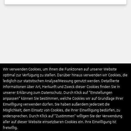
Wir verwenden Cookies, um Ihnen die Funktionen auf unserer Website
optimal zur Verfügung zu stellen. Darüber hinaus verwenden wir Cookies, die
lediglich zur statistischen Analyse/Messung genutzt werden. Detaillierte
Informationen über Art, Herkunft und Zweck dieser Cookies finden Sie in
unserer Erklärung zum Datenschutz. Durch Klick auf "Einstellungen
anpassen" können Sie bestimmen, welche Cookies wir auf Grundlage Ihrer
Einwilligung verwenden dürfen. Sie haben außerdem jederzeit die
Möglichkeit, dem Einsatz von Cookies, die Ihrer Einwilligung bedürfen, zu
widersprechen. Durch Klick auf “Zustimmen“ willigen Sie der Verwendung
aller auf dieser Website einsetzbaren Cookies ein. Ihre Einwilligung ist
freiwillig.