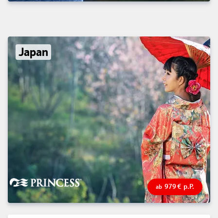
Japan
979
€
p.P.
ab