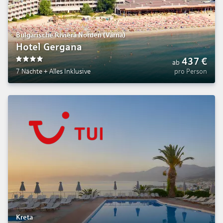
Bulgarische Riviera Norden (Varna)
Hotel Gergana
437
€
ab
4
7 Nächte
+
Alles Inklusive
pro Person
Kreta