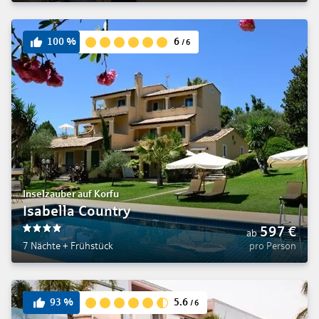
6
100
%
/
6
Inselzauber auf Korfu
Isabella Country
597
€
ab
4
7 Nächte
+
Frühstück
pro Person
5.6
93
%
/
6