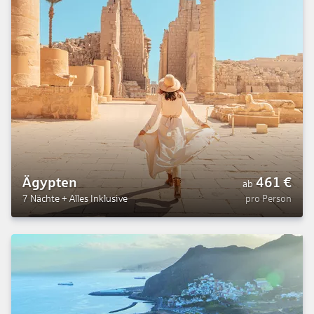
Ägypten
461
€
ab
7 Nächte
+
Alles Inklusive
pro Person