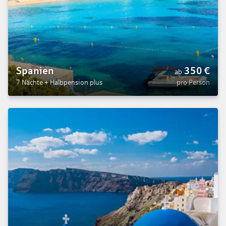
Spanien
350
€
ab
7 Nächte
+
Halbpension plus
pro Person