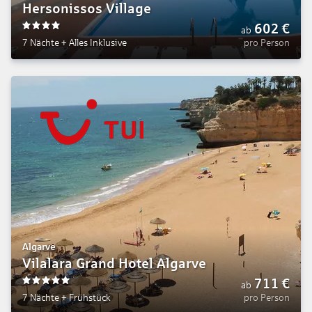
Hersonissos Village
602
€
ab
4
7 Nächte
+
Alles Inklusive
pro Person
Algarve
Vilalara Grand Hotel Algarve
711
€
ab
5
7 Nächte
+
Frühstück
pro Person