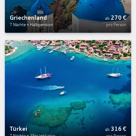
Griechenland
270
€
ab
7 Nächte
+
Halbpension
pro Person
Türkei
316
€
ab
7 Nächte
+
Alles Inklusive
pro Person