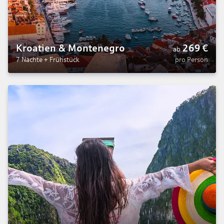
Kroatien & Montenegro
269
€
ab
7 Nächte
+
Frühstück
pro Person