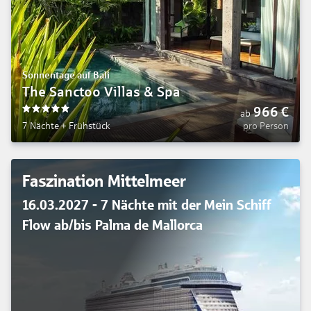
Sonnentage auf Bali
The Sanctoo Villas & Spa
966
€
ab
5
7 Nächte
+
Frühstück
pro Person
Faszination Mittelmeer
16.03.2027 - 7 Nächte mit der Mein Schiff
Flow ab/bis Palma de Mallorca