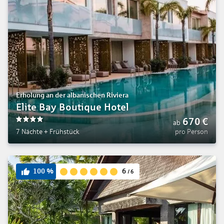
Erholung an der albanischen Riviera
Elite Bay Boutique Hotel
670
€
ab
4
7 Nächte
+
Frühstück
pro Person
6
100
%
/
6