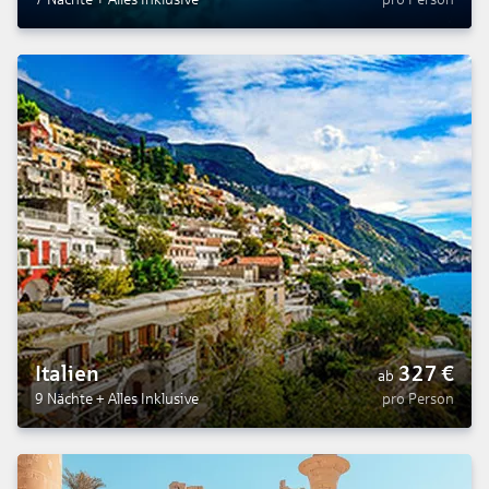
Italien
327
€
ab
9 Nächte
+
Alles Inklusive
pro Person