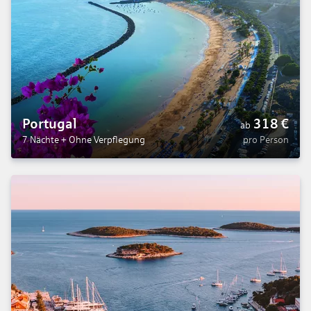
Portugal
318
€
ab
7 Nächte
+
Ohne Verpflegung
pro Person