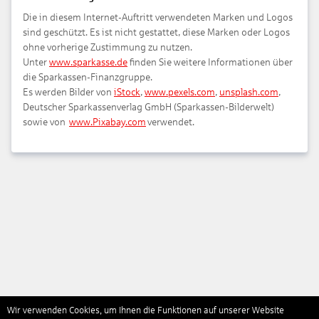
Die in diesem Internet-Auftritt verwendeten Marken und Logos
sind geschützt. Es ist nicht gestattet, diese Marken oder Logos
ohne vorherige Zustimmung zu nutzen.
Unter
www.sparkasse.de
finden Sie weitere Informationen über
die Sparkassen-Finanzgruppe.
Es werden Bilder von
iStock
,
www.pexels.com
,
unsplash.com
,
Deutscher Sparkassenverlag GmbH (Sparkassen-Bilderwelt)
sowie von
www.Pixabay.com
verwendet.
Wir verwenden Cookies, um Ihnen die Funktionen auf unserer Website