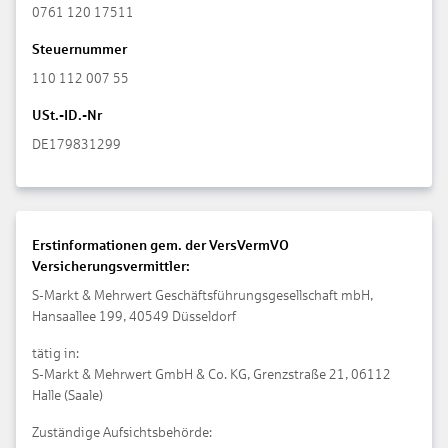
0761 120 17511
Steuernummer
110 112 007 55
USt.-ID.-Nr
DE179831299
Erstinformationen gem. der VersVermVO
Versicherungsvermittler:
S-Markt & Mehrwert Geschäftsführungsgesellschaft mbH,
Hansaallee 199, 40549 Düsseldorf
tätig in:
S-Markt & Mehrwert GmbH & Co. KG, Grenzstraße 21, 06112
Halle (Saale)
Zuständige Aufsichtsbehörde: