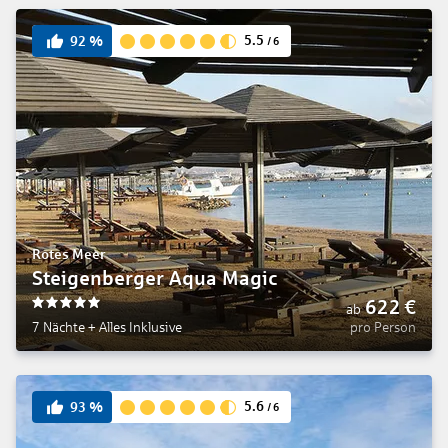
5.5
92
%
/
6
Rotes Meer
Steigenberger Aqua Magic
622
€
ab
5
7 Nächte
+
Alles Inklusive
pro Person
5.6
93
%
/
6