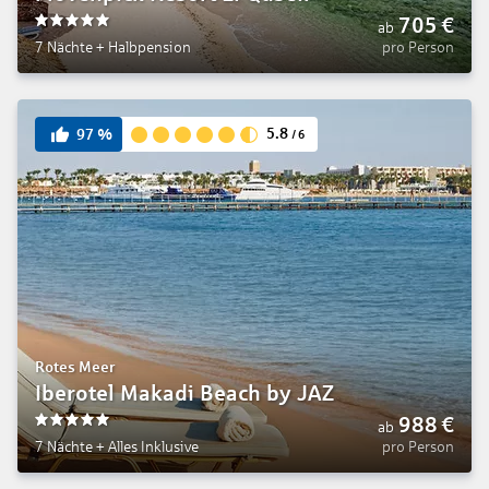
705
€
ab
5
7 Nächte
+
Halbpension
pro Person
5.8
97
%
/
6
Rotes Meer
Iberotel Makadi Beach by JAZ
988
€
ab
5
7 Nächte
+
Alles Inklusive
pro Person