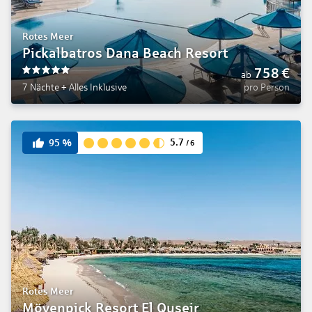
Rotes Meer
Pickalbatros Dana Beach Resort
758
€
ab
5
7 Nächte
+
Alles Inklusive
pro Person
5.7
95
%
/
6
Rotes Meer
Mövenpick Resort El Quseir