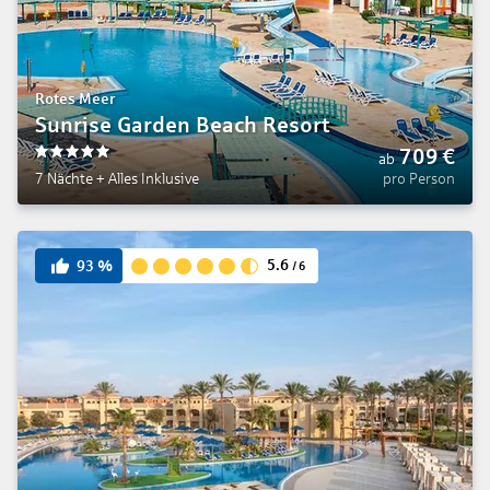
Rotes Meer
Sunrise Garden Beach Resort
709
€
ab
5
7 Nächte
+
Alles Inklusive
pro Person
5.6
93
%
/
6