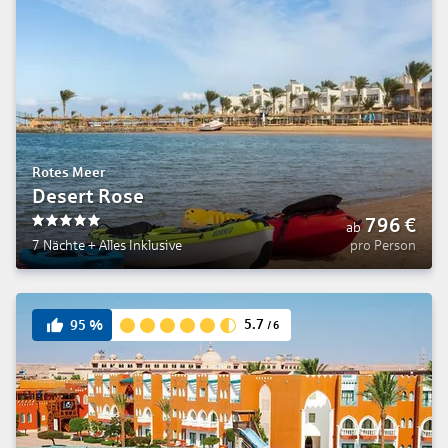
Rotes Meer
Desert Rose
796
€
ab
5
7 Nächte
+
Alles Inklusive
pro Person
5.7
95
%
/
6