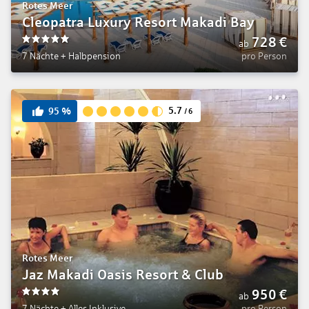
Rotes Meer
Cleopatra Luxury Resort Makadi Bay
728
€
ab
5
7 Nächte
+
Halbpension
pro Person
5.7
95
%
/
6
Rotes Meer
Jaz Makadi Oasis Resort & Club
950
€
ab
4
7 Nächte
+
Alles Inklusive
pro Person