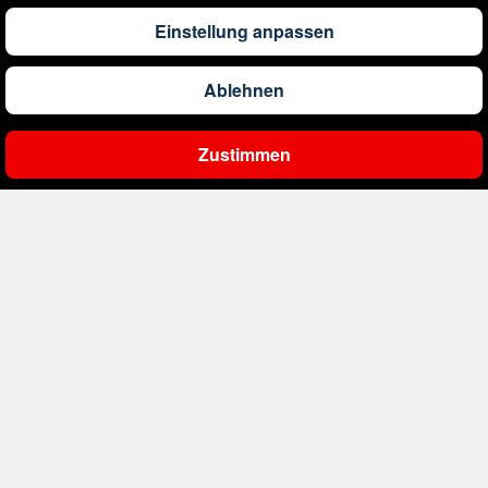
Einstellung anpassen
561
€
ab
Belgien
Ablehnen
2.000
€
ab
Bonaire, Sint Eustatius und Saba
Zustimmen
Ergebnisse filtern
402
€
ab
Bosnien und Herzegowina
4.174
€
ab
Botswana
1.522
€
ab
Brasilien
226
€
ab
Bulgarien