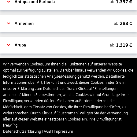
1.397
€
ab
Antigua und Barbuda
288
€
ab
Armenien
1.319
€
ab
Aruba
Wir verwenden Cookies, um Ihnen die Funktionen auf unserer Website
1.277
€
ab
Australien
optimal zur Verfügung zu stellen. Darüber hinaus verwenden wir Cookies, die
lediglich zur statistischen Analyse/Messung genutzt werden. Detaillierte
Informationen über Art, Herkunft und Zweck dieser Cookies finden Sie in
1.390
€
ab
Bahamas
unserer Erklärung zum Datenschutz. Durch Klick auf "Einstellungen
anpassen" können Sie bestimmen, welche Cookies wir auf Grundlage Ihrer
Einwilligung verwenden dürfen. Sie haben außerdem jederzeit die
Möglichkeit, dem Einsatz von Cookies, die Ihrer Einwilligung bedürfen, zu
804
€
ab
Bahrain
widersprechen. Durch Klick auf “Zustimmen“ willigen Sie der Verwendung
aller auf dieser Website einsetzbaren Cookies ein. Ihre Einwilligung ist
freiwillig.
1.191
€
Datenschutzerklärung
|
AGB
|
Impressum
ab
Barbados