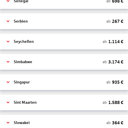
698
€
ab
Senegal
267
€
ab
Serbien
1.114
€
ab
Seychellen
3.174
€
ab
Simbabwe
935
€
ab
Singapur
1.588
€
ab
Sint Maarten
364
€
ab
Slowakei