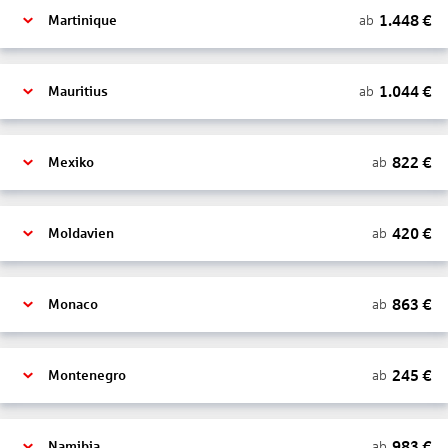
1.448
€
ab
Martinique
1.044
€
ab
Mauritius
822
€
ab
Mexiko
420
€
ab
Moldavien
863
€
ab
Monaco
245
€
ab
Montenegro
983
€
ab
Namibia