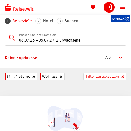
Reiseziele
Hotel
Buchen
1
2
3
Passen Sie Ihre Suche an
08.07.25
–
05.07.27
,
2 Erwachsene
Keine Ergebnisse
A-Z
Min. 4 Sterne
Wellness
Filter zurücksetzen