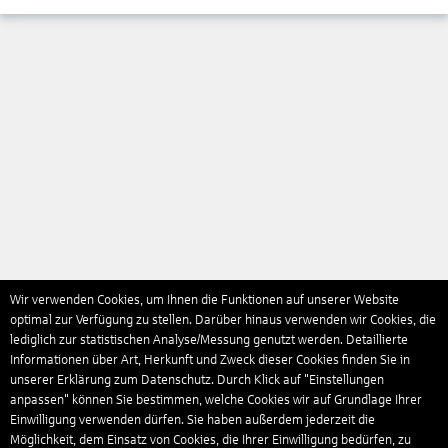
Wir verwenden Cookies, um Ihnen die Funktionen auf unserer Website
optimal zur Verfügung zu stellen. Darüber hinaus verwenden wir Cookies, die
lediglich zur statistischen Analyse/Messung genutzt werden. Detaillierte
Informationen über Art, Herkunft und Zweck dieser Cookies finden Sie in
unserer Erklärung zum Datenschutz. Durch Klick auf "Einstellungen
anpassen" können Sie bestimmen, welche Cookies wir auf Grundlage Ihrer
Einwilligung verwenden dürfen. Sie haben außerdem jederzeit die
Möglichkeit, dem Einsatz von Cookies, die Ihrer Einwilligung bedürfen, zu