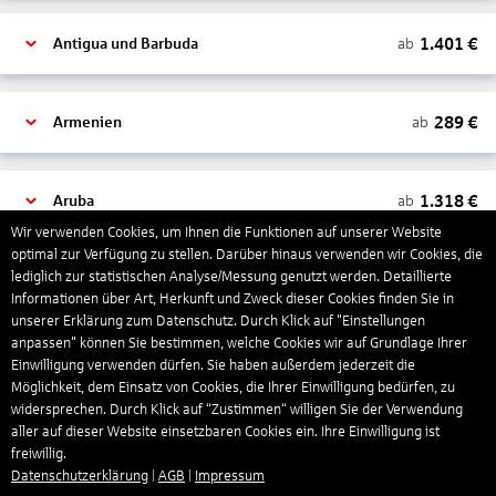
1.401
€
ab
Antigua und Barbuda
289
€
ab
Armenien
1.318
€
ab
Aruba
Wir verwenden Cookies, um Ihnen die Funktionen auf unserer Website
optimal zur Verfügung zu stellen. Darüber hinaus verwenden wir Cookies, die
lediglich zur statistischen Analyse/Messung genutzt werden. Detaillierte
1.265
€
ab
Australien
Informationen über Art, Herkunft und Zweck dieser Cookies finden Sie in
unserer Erklärung zum Datenschutz. Durch Klick auf "Einstellungen
anpassen" können Sie bestimmen, welche Cookies wir auf Grundlage Ihrer
1.567
€
ab
Bahamas
Einwilligung verwenden dürfen. Sie haben außerdem jederzeit die
Möglichkeit, dem Einsatz von Cookies, die Ihrer Einwilligung bedürfen, zu
widersprechen. Durch Klick auf “Zustimmen“ willigen Sie der Verwendung
aller auf dieser Website einsetzbaren Cookies ein. Ihre Einwilligung ist
804
€
ab
Bahrain
freiwillig.
Datenschutzerklärung
|
AGB
|
Impressum