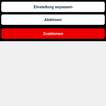
1.304
€
ab
Barbados
Einstellung anpassen
Ablehnen
561
€
ab
Belgien
Zustimmen
Ergebnisse filtern
2.000
€
ab
Bonaire, Sint Eustatius und Saba
402
€
ab
Bosnien und Herzegowina
1.178
€
ab
Botswana
1.565
€
ab
Brasilien
234
€
ab
Bulgarien