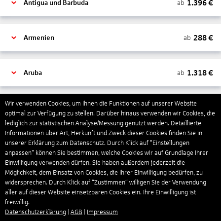
1.396
€
ab
Antigua und Barbuda
288
€
ab
Armenien
1.318
€
ab
Aruba
Wir verwenden Cookies, um Ihnen die Funktionen auf unserer Website
1.266
€
ab
Australien
optimal zur Verfügung zu stellen. Darüber hinaus verwenden wir Cookies, die
lediglich zur statistischen Analyse/Messung genutzt werden. Detaillierte
Informationen über Art, Herkunft und Zweck dieser Cookies finden Sie in
1.439
€
ab
Bahamas
unserer Erklärung zum Datenschutz. Durch Klick auf "Einstellungen
anpassen" können Sie bestimmen, welche Cookies wir auf Grundlage Ihrer
Einwilligung verwenden dürfen. Sie haben außerdem jederzeit die
Möglichkeit, dem Einsatz von Cookies, die Ihrer Einwilligung bedürfen, zu
804
€
ab
Bahrain
widersprechen. Durch Klick auf “Zustimmen“ willigen Sie der Verwendung
aller auf dieser Website einsetzbaren Cookies ein. Ihre Einwilligung ist
freiwillig.
1.273
€
Datenschutzerklärung
|
AGB
|
Impressum
ab
Barbados