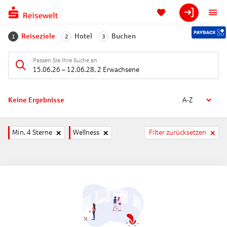
Reiseziele
Hotel
Buchen
1
2
3
Passen Sie Ihre Suche an
15.06.26
–
12.06.28
,
2 Erwachsene
Keine Ergebnisse
A-Z
Min. 4 Sterne
Wellness
Filter zurücksetzen