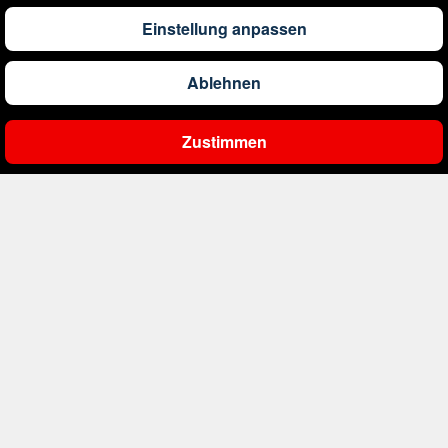
Einstellung anpassen
561
€
ab
Belgien
Ablehnen
2.000
€
ab
Bonaire, Sint Eustatius und Saba
Zustimmen
Ergebnisse filtern
402
€
ab
Bosnien und Herzegowina
4.174
€
ab
Botswana
1.522
€
ab
Brasilien
226
€
ab
Bulgarien