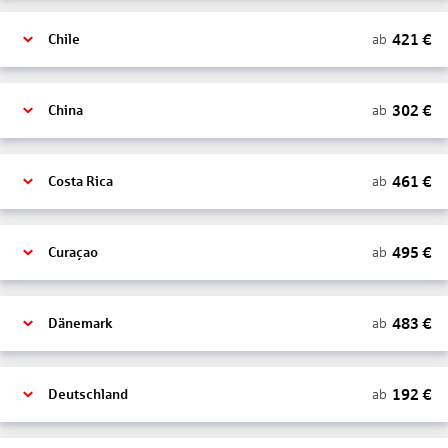
421
€
ab
Chile
302
€
ab
China
461
€
ab
Costa Rica
495
€
ab
Curaçao
483
€
ab
Dänemark
192
€
ab
Deutschland