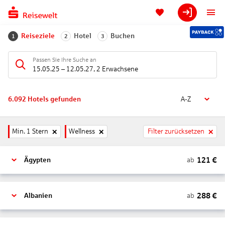
Reiseziele
Hotel
Buchen
1
2
3
Passen Sie Ihre Suche an
15.05.25
–
12.05.27
,
2 Erwachsene
6.092
Hotels gefunden
A-Z
Min. 1 Stern
Wellness
Filter zurücksetzen
121
€
ab
Ägypten
288
€
ab
Albanien