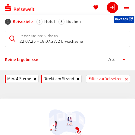
Reiseziele
Hotel
Buchen
1
2
3
Passen Sie Ihre Suche an
22.07.25
–
19.07.27
,
2 Erwachsene
Keine Ergebnisse
A-Z
Min. 4 Sterne
Direkt am Strand
Filter zurücksetzen