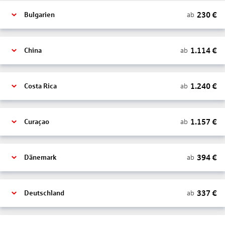
230
€
ab
Bulgarien
1.114
€
ab
China
1.240
€
ab
Costa Rica
1.157
€
ab
Curaçao
394
€
ab
Dänemark
337
€
ab
Deutschland