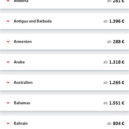
281
€
ab
Andorra
1.396
€
ab
Antigua und Barbuda
288
€
ab
Armenien
1.318
€
ab
Aruba
1.265
€
ab
Australien
1.551
€
ab
Bahamas
804
€
ab
Bahrain