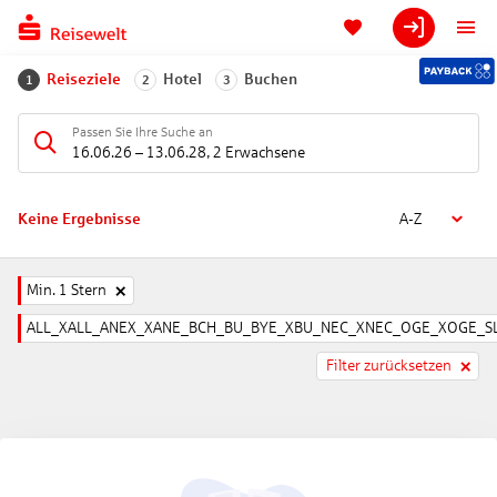
Reiseziele
Hotel
Buchen
1
2
3
Passen Sie Ihre Suche an
16.06.26
–
13.06.28
,
2 Erwachsene
Keine Ergebnisse
A-Z
Min. 1 Stern
ALL_XALL_ANEX_XANE_BCH_BU_BYE_XBU_NEC_XNEC_OGE_XOGE_SL
Filter zurücksetzen