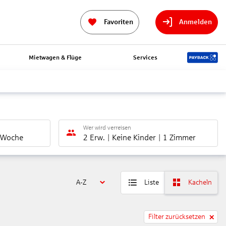
Favoriten
Anmelden
Mietwagen & Flüge
Services
Wer wird verreisen
 Woche
2 Erw.
Keine Kinder
1 Zimmer
A-Z
Liste
Kacheln
Filter zurücksetzen