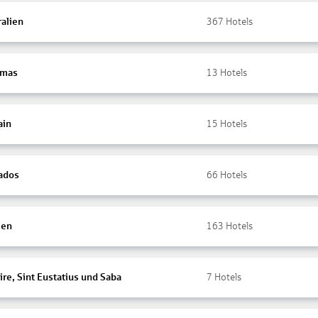
ralien
367
Hotels
amas
13
Hotels
ain
15
Hotels
ados
66
Hotels
ien
163
Hotels
re, Sint Eustatius und Saba
7
Hotels