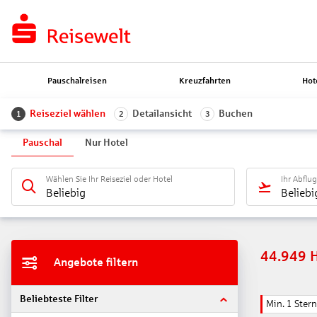
Pauschalreisen
Kreuzfahrten
Hot
Reiseziel wählen
Detailansicht
Buchen
1
2
3
Pauschal
Nur Hotel
Wählen Sie Ihr Reiseziel oder Hotel
Ihr Abflu
Beliebig
Beliebi
44.949
Angebote filtern
Beliebteste Filter
Min. 1 Stern