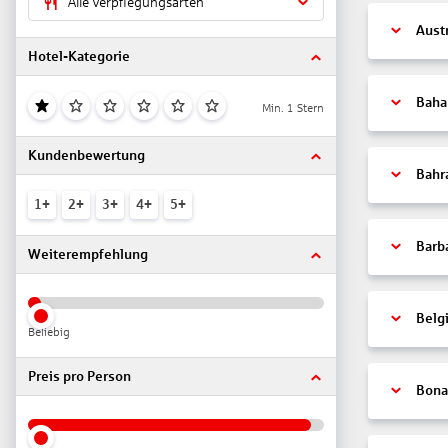
Alle Verpflegungsarten
Aust
Hotel-Kategorie
Bah
Min. 1 Stern
Kundenbewertung
Bahr
1+
2+
3+
4+
5+
Barb
Weiterempfehlung
Belg
Beliebig
Preis pro Person
Bonai