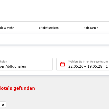
els & mehr
Erlebnisreisen
Reisearten
ghafen
Wählen Sie Ihren Reisezeitraum
ger Abflughafen
22.05.26
–
19.05.28
1
Hotels gefunden