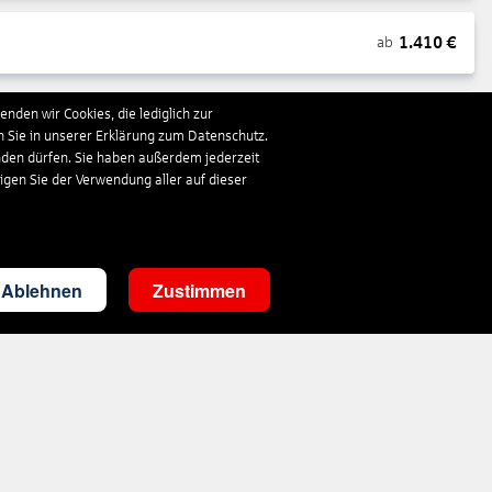
1.410
€
ab
nden wir Cookies, die lediglich zur
1.195
€
ab
n Sie in unserer Erklärung zum Datenschutz.
nden dürfen. Sie haben außerdem jederzeit
ligen Sie der Verwendung aller auf dieser
892
€
ab
706
€
ab
Ablehnen
Zustimmen
718
€
ab
489
€
ab