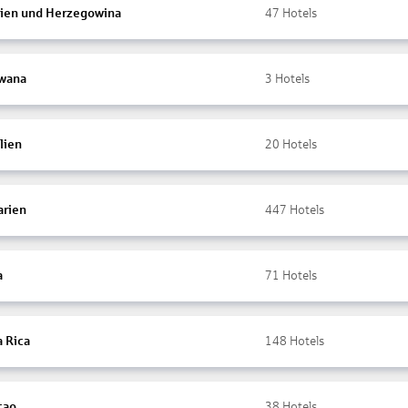
ien und Herzegowina
47
Hotels
wana
3
Hotels
lien
20
Hotels
arien
447
Hotels
a
71
Hotels
a Rica
148
Hotels
çao
38
Hotels