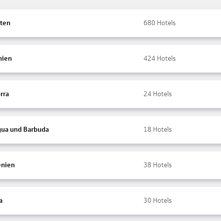
ten
680
Hotels
nien
424
Hotels
rra
24
Hotels
gua und Barbuda
18
Hotels
nien
38
Hotels
a
30
Hotels