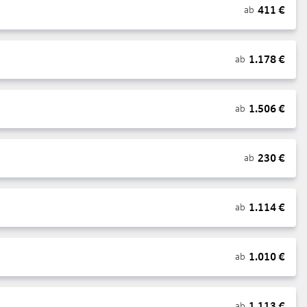
411
€
ab
1.178
€
ab
1.506
€
ab
230
€
ab
1.114
€
ab
1.010
€
ab
1.113
€
ab