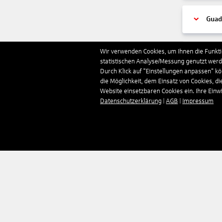
Guad
Wir verwenden Cookies, um Ihnen die Funktio
Guer
statistischen Analyse/Messung genutzt werde
Durch Klick auf "Einstellungen anpassen" k
die Möglichkeit, dem Einsatz von Cookies, di
Hon
Website einsetzbaren Cookies ein. Ihre Einwill
Datenschutzerklärung
|
AGB
|
Impressum
Indi
Indo
Irlan