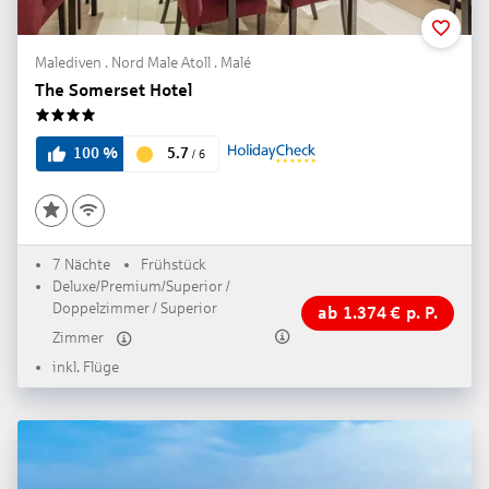
Malediven . Nord Male Atoll . Malé
The Somerset Hotel
4
5.7
100
%
/
6
7 Nächte
Frühstück
Deluxe/Premium/Superior /
Doppelzimmer / Superior
ab
1.374
€
p. P.
Zimmer
inkl. Flüge