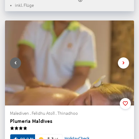
inkl. Flüge
Malediven . Felidhu Atoll . Thinadhoo
Plumeria Maldives
4