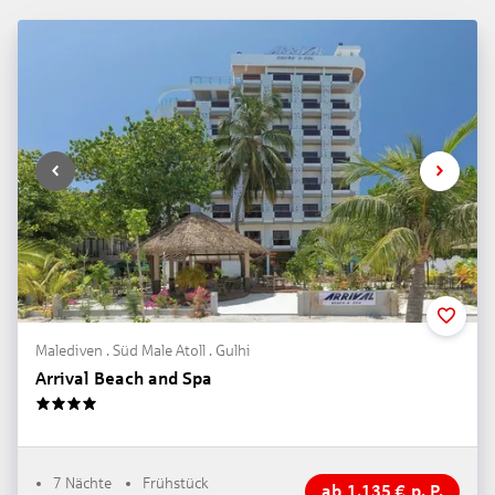
Malediven . Süd Male Atoll . Gulhi
Arrival Beach and Spa
4
7 Nächte
Frühstück
ab
1.135
€
p. P.