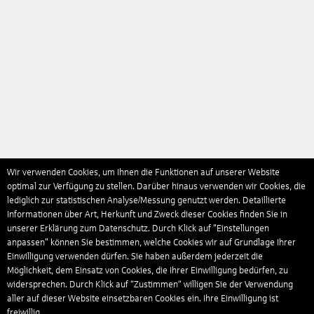
Wir verwenden Cookies, um Ihnen die Funktionen auf unserer Website
optimal zur Verfügung zu stellen. Darüber hinaus verwenden wir Cookies, die
lediglich zur statistischen Analyse/Messung genutzt werden. Detaillierte
Informationen über Art, Herkunft und Zweck dieser Cookies finden Sie in
unserer Erklärung zum Datenschutz. Durch Klick auf "Einstellungen
anpassen" können Sie bestimmen, welche Cookies wir auf Grundlage Ihrer
Einwilligung verwenden dürfen. Sie haben außerdem jederzeit die
Möglichkeit, dem Einsatz von Cookies, die Ihrer Einwilligung bedürfen, zu
widersprechen. Durch Klick auf “Zustimmen“ willigen Sie der Verwendung
aller auf dieser Website einsetzbaren Cookies ein. Ihre Einwilligung ist
freiwillig.