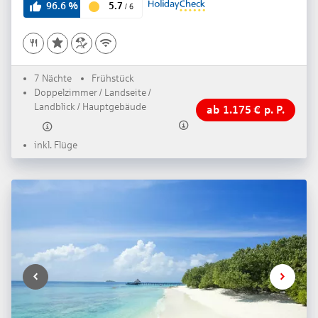
5.7
96.6
%
/
6
7 Nächte
Frühstück
Doppelzimmer / Landseite /
Landblick / Hauptgebäude
ab
1.175
€
p. P.
inkl. Flüge