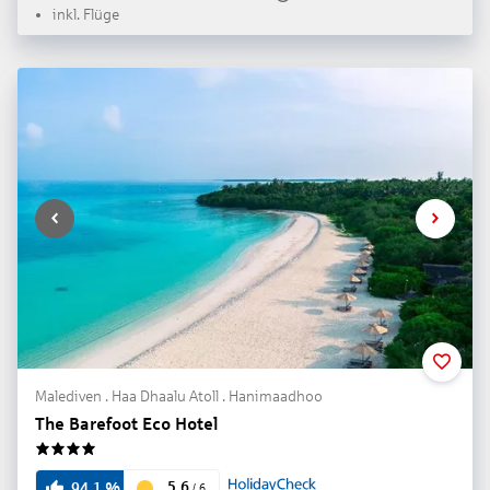
inkl. Flüge
Malediven . Haa Dhaalu Atoll . Hanimaadhoo
The Barefoot Eco Hotel
4
5.6
94.1
%
/
6