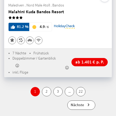
Malediven . Nord Male Atoll . Bandos
Malahini Kuda Bandos Resort
4
4.9
81.2
%
/
6
7 Nächte
Frühstück
Doppelzimmer / Gartenblick
ab
1.401
€
p. P.
inkl. Flüge
1
2
3
...
22
Nächste