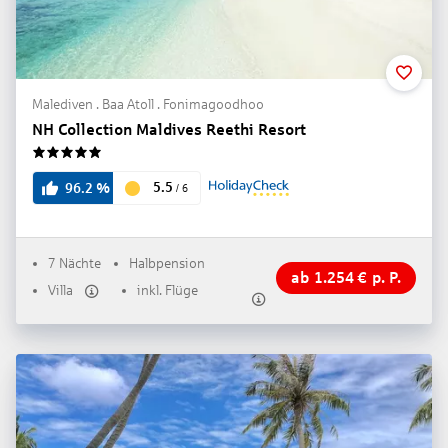
Malediven . Baa Atoll . Fonimagoodhoo
NH Collection Maldives Reethi Resort
5
5.5
96.2
%
/
6
7 Nächte
Halbpension
ab
1.254
€
p. P.
Villa
inkl. Flüge