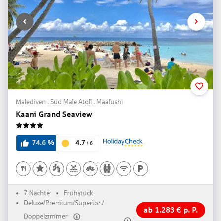
Malediven . Süd Male Atoll . Maafushi
Kaani Grand Seaview
4
4.7
74.6
%
/
6
7 Nächte
Frühstück
Deluxe/Premium/Superior /
ab
1.283
€
p. P.
Doppelzimmer