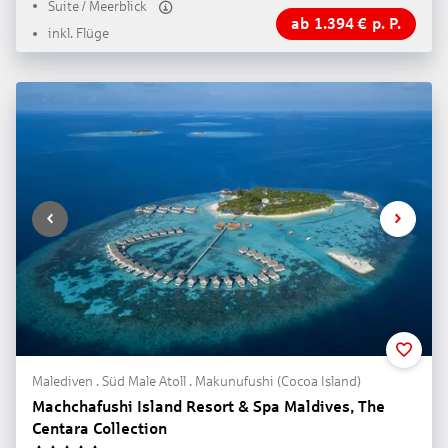
Suite / Meerblick
ab
1.394
€
p. P.
inkl. Flüge
Malediven . Süd Male Atoll . Makunufushi (Cocoa Island)
Machchafushi Island Resort & Spa Maldives, The
Centara Collection