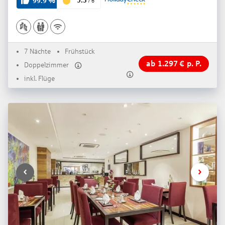
5.3
99.9
%
/
6
7 Nächte
Frühstück
ab
1.297
€
p. P.
Doppelzimmer
inkl. Flüge