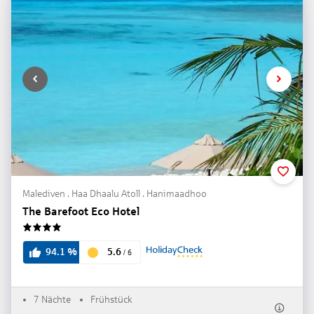
Malediven . Haa Dhaalu Atoll . Hanimaadhoo
The Barefoot Eco Hotel
4
5.6
94.1
%
/
6
7 Nächte
Frühstück