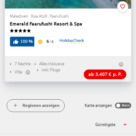
Malediven . Raa Atoll . Faarufushi
Emerald Faarufushi Resort & Spa
5
6
100
%
/
6
7 Nächte
Alles Inklusive
inkl. Flüge
Villa
ab
3.407
€
p. P.
Regionen anzeigen
Karte anzeigen
Nein
Günstigste