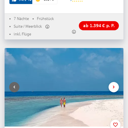
7 Nächte
Frühstück
ab
1.394
€
p. P.
Suite / Meerblick
inkl. Flüge