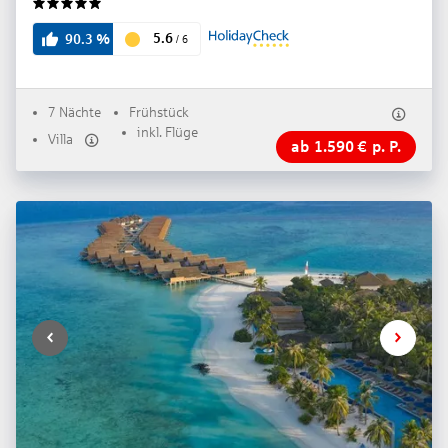
5
5.6
90.3
%
/
6
7 Nächte
Frühstück
inkl. Flüge
Villa
ab
1.590
€
p. P.