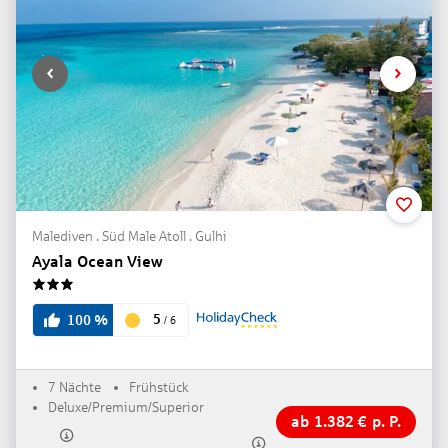
Malediven . Süd Male Atoll . Gulhi
Ayala Ocean View
3
5
100
%
/
6
7 Nächte
Frühstück
Deluxe/Premium/Superior
ab
1.382
€
p. P.