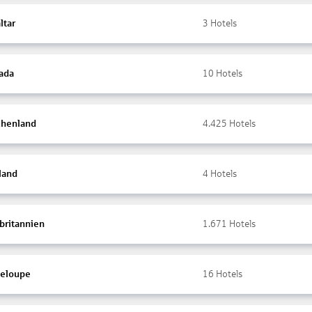
ltar
3
Hotels
ada
10
Hotels
chenland
4.425
Hotels
land
4
Hotels
britannien
1.671
Hotels
eloupe
16
Hotels