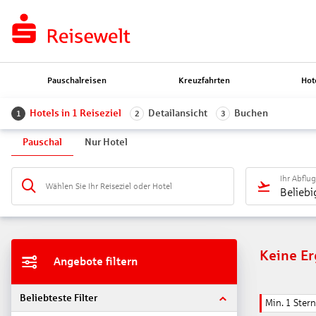
Pauschalreisen
Kreuzfahrten
Hot
Hotels in 1 Reiseziel
Detailansicht
Buchen
1
2
3
Pauschal
Nur Hotel
Ihr Abflu
Wählen Sie Ihr Reiseziel oder Hotel
Beliebi
Keine E
Angebote filtern
Beliebteste Filter
Min. 1 Stern