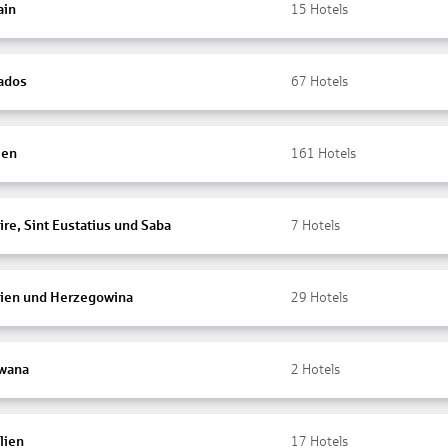
ain
15
Hotels
ados
67
Hotels
ien
161
Hotels
re, Sint Eustatius und Saba
7
Hotels
ien und Herzegowina
29
Hotels
wana
2
Hotels
lien
17
Hotels