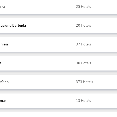
rra
25
Hotels
gua und Barbuda
20
Hotels
nien
37
Hotels
a
30
Hotels
ralien
373
Hotels
amas
13
Hotels