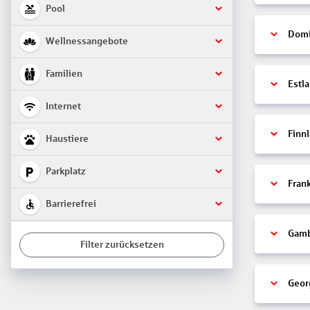
Pool
Domi
Wellnessangebote
Familien
Estl
Internet
Finn
Haustiere
Parkplatz
Fran
Barrierefrei
Gamb
Filter zurücksetzen
Geor