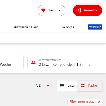
Favoriten
Anmelden
Mietwagen & Flüge
Services
Wer wird verreisen
 Woche
2 Erw.
Keine Kinder
1 Zimmer
A-Z
Liste
Kacheln
Filter zurücksetzen