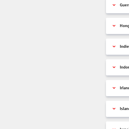
Guer
Hon
Indi
Indo
Irlan
Islan