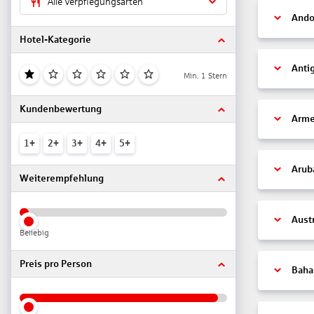
Alle Verpflegungsarten
Ando
Hotel-Kategorie
Anti
Min. 1 Stern
Kundenbewertung
Arme
1+
2+
3+
4+
5+
Arub
Weiterempfehlung
Aust
Beliebig
Preis pro Person
Bah