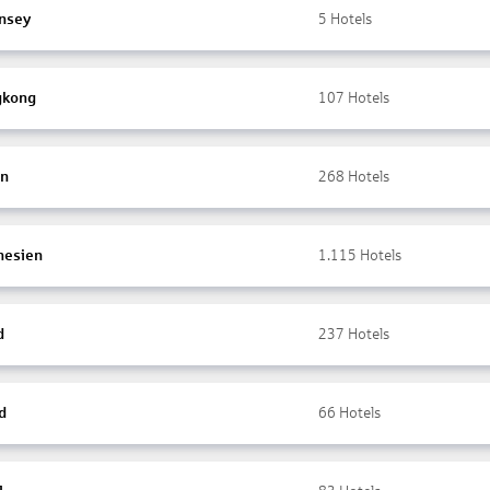
nsey
5
Hotels
gkong
107
Hotels
en
268
Hotels
nesien
1.115
Hotels
d
237
Hotels
d
66
Hotels