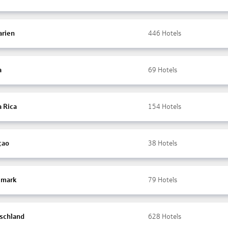
arien
446
Hotels
a
69
Hotels
a Rica
154
Hotels
çao
38
Hotels
mark
79
Hotels
schland
628
Hotels