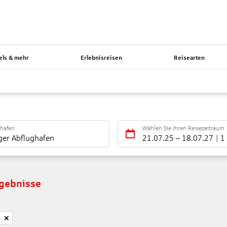
els & mehr
Erlebnisreisen
Reisearten
ghafen
Wählen Sie Ihren Reisezeitraum
ger Abflughafen
21.07.25
–
18.07.27
1
rgebnisse