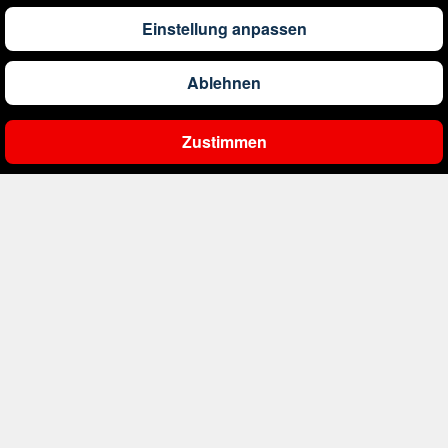
Einstellung anpassen
234
€
ab
Bulgarien
Ablehnen
1.115
€
ab
China
Zustimmen
Ergebnisse filtern
1.010
€
ab
Costa Rica
1.113
€
ab
Curaçao
406
€
ab
Dänemark
341
€
ab
Deutschland