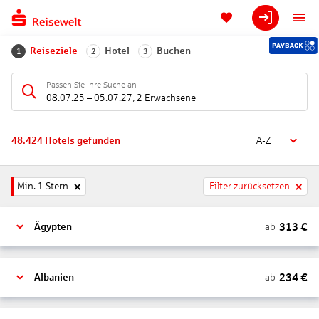
Reiseziele
Hotel
Buchen
1
2
3
Passen Sie Ihre Suche an
08.07.25
–
05.07.27
,
2 Erwachsene
48.424
Hotels gefunden
A-Z
Min. 1 Stern
Filter zurücksetzen
313
€
ab
Ägypten
234
€
ab
Albanien