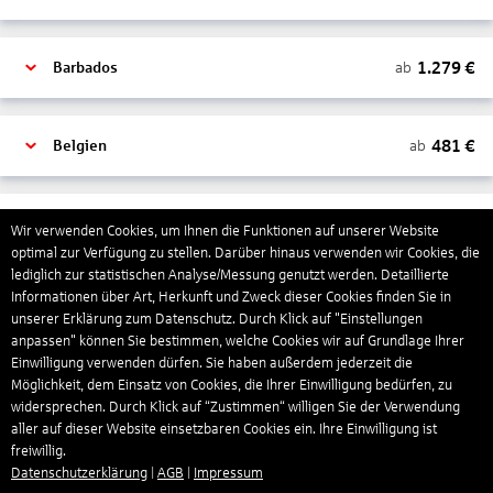
1.279
€
ab
Barbados
481
€
ab
Belgien
2.000
€
ab
Bonaire, Sint Eustatius und Saba
Wir verwenden Cookies, um Ihnen die Funktionen auf unserer Website
optimal zur Verfügung zu stellen. Darüber hinaus verwenden wir Cookies, die
lediglich zur statistischen Analyse/Messung genutzt werden. Detaillierte
Informationen über Art, Herkunft und Zweck dieser Cookies finden Sie in
402
€
ab
Bosnien und Herzegowina
unserer Erklärung zum Datenschutz. Durch Klick auf "Einstellungen
anpassen" können Sie bestimmen, welche Cookies wir auf Grundlage Ihrer
Einwilligung verwenden dürfen. Sie haben außerdem jederzeit die
1.178
€
ab
Botswana
Möglichkeit, dem Einsatz von Cookies, die Ihrer Einwilligung bedürfen, zu
widersprechen. Durch Klick auf “Zustimmen“ willigen Sie der Verwendung
aller auf dieser Website einsetzbaren Cookies ein. Ihre Einwilligung ist
freiwillig.
1.565
€
ab
Brasilien
Datenschutzerklärung
|
AGB
|
Impressum