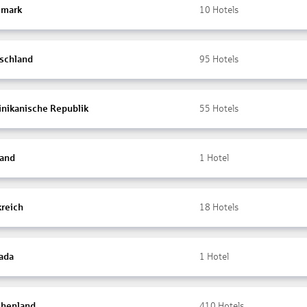
mark
10
Hotels
schland
95
Hotels
nikanische Republik
55
Hotels
land
1
Hotel
kreich
18
Hotels
ada
1
Hotel
chenland
410
Hotels