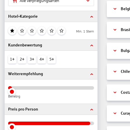
Alle Verpflegungsarten
Belg
Hotel-Kategorie
Brasi
Min. 1 Stern
Kundenbewertung
Bulg
1+
2+
3+
4+
5+
Chile
Weiterempfehlung
Cost
Beliebig
Preis pro Person
Cura