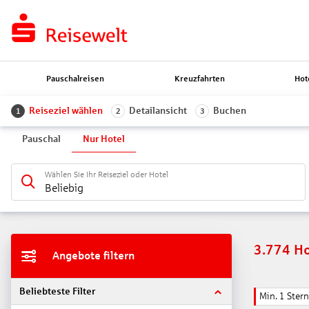
Pauschalreisen
Kreuzfahrten
Hot
Reiseziel wählen
Detailansicht
Buchen
1
2
3
Pauschal
Nur Hotel
Wählen Sie Ihr Reiseziel oder Hotel
Beliebig
3.774
Ho
Angebote filtern
Beliebteste Filter
Min. 1 Stern