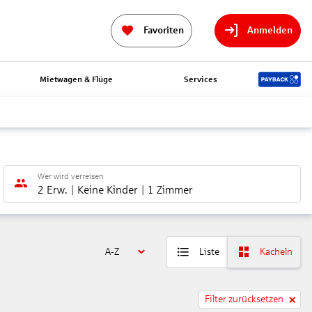
Favoriten
Anmelden
Mietwagen & Flüge
Services
Wer wird verreisen
2 Erw.
Keine Kinder
1 Zimmer
A-Z
Liste
Kacheln
Filter zurücksetzen