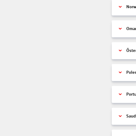
Nor
Oma
Öste
Pole
Port
Saud