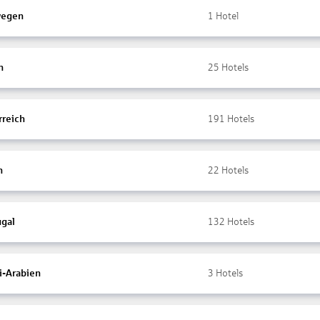
wegen
1
Hotel
n
25
Hotels
rreich
191
Hotels
n
22
Hotels
ugal
132
Hotels
i-Arabien
3
Hotels