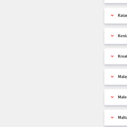
Kata
Keni
Kroa
Mala
Male
Malt