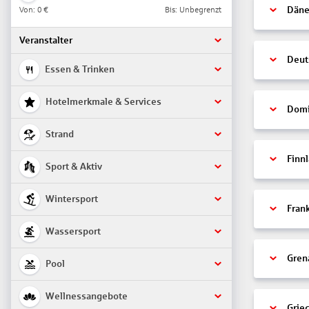
Von:
0 €
Bis: Unbegrenzt
Däne
Veranstalter
Deut
Essen & Trinken
Hotelmerkmale & Services
Domi
Strand
Finn
Sport & Aktiv
Wintersport
Fran
Wassersport
Gren
Pool
Wellnessangebote
Grie