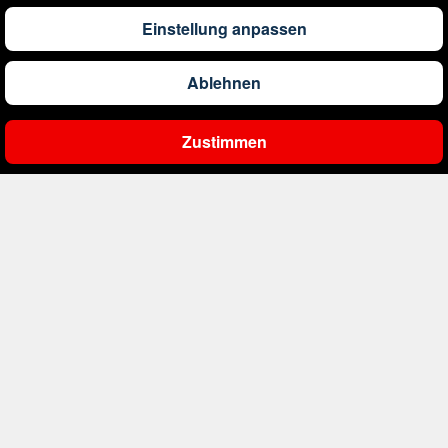
219
€
ab
Griechenland
Einstellung anpassen
203
€
ab
Großbritannien
Ablehnen
Zustimmen
927
€
ab
Indonesien
Ergebnisse filtern
312
€
ab
Irland
117
€
ab
Italien
1.833
€
ab
Jamaika
1.109
€
ab
Kambodscha