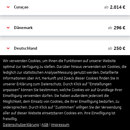
2.014
€
ab
Curaçao
296
€
ab
Dänemark
250
€
ab
Deutschland
Wir verwenden Cookies, um Ihnen die Funktionen auf unserer Website
optimal zur Verfügung zu stellen. Darüber hinaus verwenden wir Cookies, die
948
€
ab
Dominikanische Republik
lediglich zur statistischen Analyse/Messung genutzt werden. Detaillierte
Informationen über Art, Herkunft und Zweck dieser Cookies finden Sie in
unserer Erklärung zum Datenschutz. Durch Klick auf "Einstellungen
782
€
ab
Finnland
anpassen" können Sie bestimmen, welche Cookies wir auf Grundlage Ihrer
Einwilligung verwenden dürfen. Sie haben außerdem jederzeit die
Möglichkeit, dem Einsatz von Cookies, die Ihrer Einwilligung bedürfen, zu
widersprechen. Durch Klick auf “Zustimmen“ willigen Sie der Verwendung
281
€
ab
Frankreich
aller auf dieser Website einsetzbaren Cookies ein. Ihre Einwilligung ist
freiwillig.
Datenschutzerklärung
|
AGB
|
Impressum