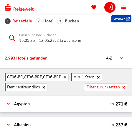
Reiseziele
Hotel
Buchen
1
2
3
Passen Sie Ihre Suche an
15.05.25
–
12.05.27
,
2 Erwachsene
2.993
Hotels gefunden
A-Z
GT06-BR,GT06-BRE,GT06-BRP
Min. 1 Stern
Familienfreundlich
Filter zurücksetzen
271
€
ab
Ägypten
237
€
ab
Albanien