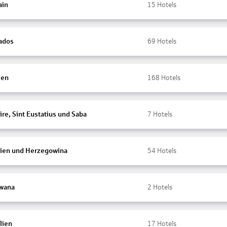
ain
15
Hotels
ados
69
Hotels
ien
168
Hotels
re, Sint Eustatius und Saba
7
Hotels
ien und Herzegowina
54
Hotels
wana
2
Hotels
lien
17
Hotels