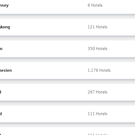
nsey
6
Hotels
gkong
121
Hotels
en
350
Hotels
nesien
1.176
Hotels
d
267
Hotels
d
111
Hotels