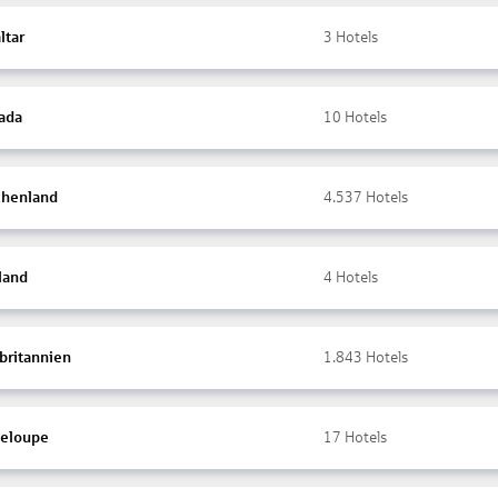
ltar
3
Hotels
ada
10
Hotels
chenland
4.537
Hotels
land
4
Hotels
britannien
1.843
Hotels
eloupe
17
Hotels