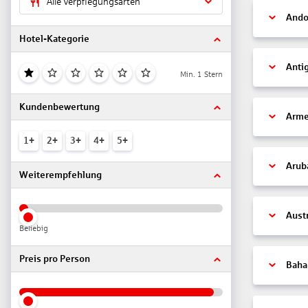
Alle Verpflegungsarten
Ando
Hotel-Kategorie
Anti
Min. 1 Stern
Kundenbewertung
Arme
1+
2+
3+
4+
5+
Arub
Weiterempfehlung
Aust
Beliebig
Preis pro Person
Bah