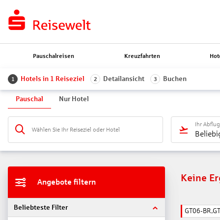
Pauschalreisen
Kreuzfahrten
Hot
Hotels in 1 Reiseziel
Detailansicht
Buchen
1
2
3
Pauschal
Nur Hotel
Ihr Abflu
Wählen Sie Ihr Reiseziel oder Hotel
Beliebi
Keine E
Angebote filtern
Beliebteste Filter
GT06-BR,G