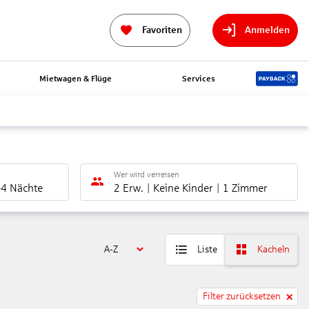
Favoriten
Anmelden
Mietwagen & Flüge
Services
Wer wird verreisen
-4 Nächte
2 Erw.
Keine Kinder
1 Zimmer
A-Z
Liste
Kacheln
Filter zurücksetzen