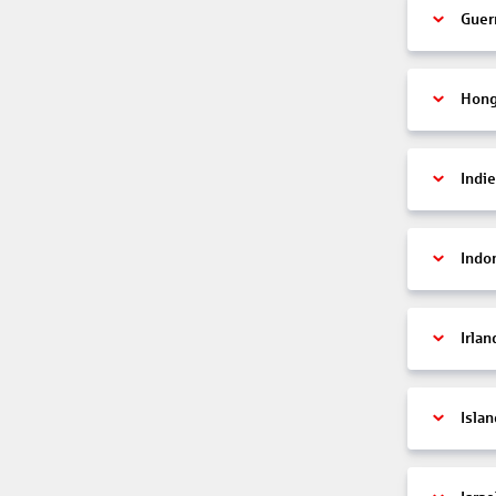
Guer
Hon
Indi
Indo
Irlan
Islan