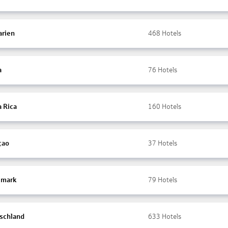
arien
468
Hotels
a
76
Hotels
a Rica
160
Hotels
çao
37
Hotels
mark
79
Hotels
schland
633
Hotels