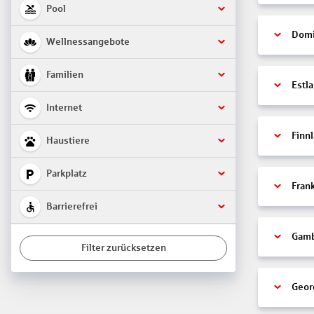
Pool
Domi
Wellnessangebote
Familien
Estl
Internet
Finn
Haustiere
Parkplatz
Fran
Barrierefrei
Gamb
Filter zurücksetzen
Geor