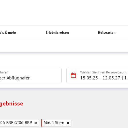
els & mehr
Erlebnisreisen
Reisearten
ghafen
Wählen Sie Ihren Reisezeitraum
ger Abflughafen
15.05.25
–
12.05.27
1
rgebnisse
T06-BRE,GT06-BRP
Min. 1 Stern