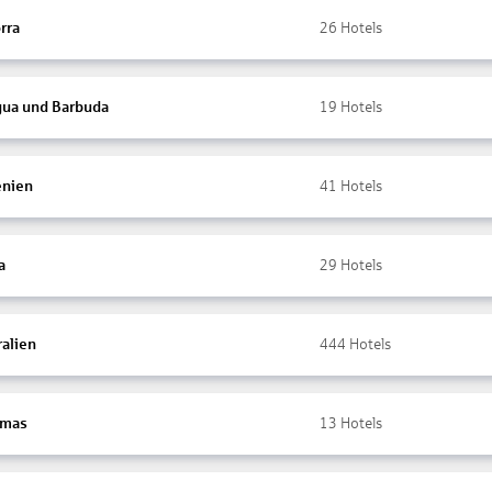
rra
26
Hotels
gua und Barbuda
19
Hotels
nien
41
Hotels
a
29
Hotels
ralien
444
Hotels
amas
13
Hotels