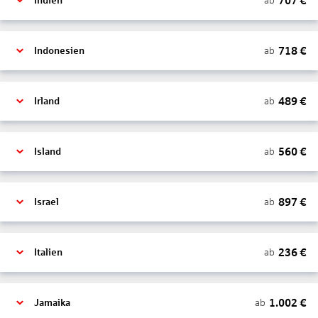
707
€
ab
Indien
718
€
ab
Indonesien
489
€
ab
Irland
560
€
ab
Island
897
€
ab
Israel
236
€
ab
Italien
1.002
€
ab
Jamaika