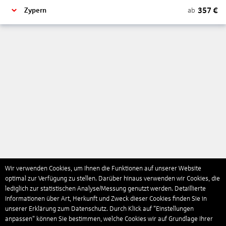
357
€
ab
Zypern
Wir verwenden Cookies, um Ihnen die Funktionen auf unserer Website
optimal zur Verfügung zu stellen. Darüber hinaus verwenden wir Cookies, die
lediglich zur statistischen Analyse/Messung genutzt werden. Detaillierte
Informationen über Art, Herkunft und Zweck dieser Cookies finden Sie in
unserer Erklärung zum Datenschutz. Durch Klick auf "Einstellungen
anpassen" können Sie bestimmen, welche Cookies wir auf Grundlage Ihrer