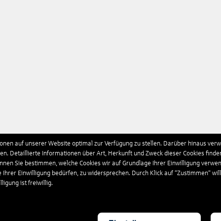
nen auf unserer Website optimal zur Verfügung zu stellen. Darüber hinaus verwe
n. Detaillierte Informationen über Art, Herkunft und Zweck dieser Cookies finde
önnen Sie bestimmen, welche Cookies wir auf Grundlage Ihrer Einwilligung verwe
e Ihrer Einwilligung bedürfen, zu widersprechen. Durch Klick auf “Zustimmen“ wil
igung ist freiwillig.