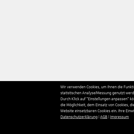
Wir verwenden Cookies, um Ihnen die Funktio
statistischen Analyse/Messung genutzt werde
Durch Klick auf "Einstellungen anpassen" k
die Möglichkeit, dem Einsatz von Cookies, di
Website einsetzbaren Cookies ein. Ihre Einwill
Datenschutzerklärung
|
AGB
|
Impressum